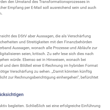
hörden den Umstand des Transformationsprozesses in
her Empfang per E-Mail soll ausreichend sein und auch
n.
nsicht des DStV aber Aussagen, die als Verschärfung
herheiten und Streitigkeiten mit den Finanzbehörden
 Verband Aussagen, wonach alle Prozesse und Abläufe zur
talisieren seien, kritisch. Zu sehr lese sich dies nach
sgehen würde. Ebenso sei in Hinweisen, wonach bei
il und dem Bildteil einer E-Rechnung im hybriden Format
nötige Verschärfung zu sehen. „Damit könnten künftig
licht zur Rechnungsberichtigung einhergehen“, befürchtet
ücksichtigen
tiv begleiten. Schließlich sei eine erfolgreiche Einführung