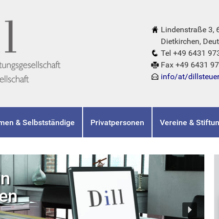
Lindenstraße 3,
Dietkirchen, Deut
Tel +49 6431 97
Fax +49 6431 9
info/at/dillsteue
men & Selbstständige
Privatpersonen
Vereine & Stiftu
in
hen