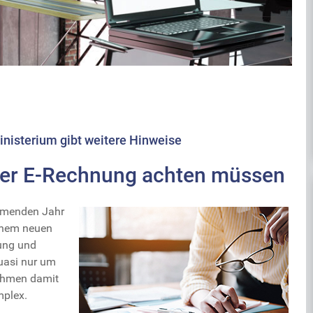
isterium gibt weitere Hinweise
der E-Rechnung achten müssen
mmenden Jahr
einem neuen
ung und
uasi nur um
nehmen damit
mplex.