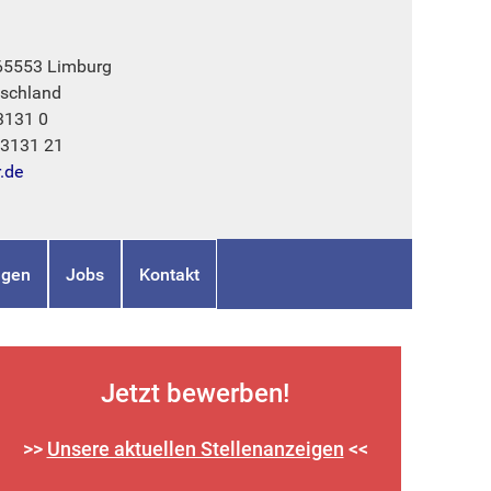
 65553 Limburg
schland
3131 0
73131 21
r.de
ngen
Jobs
Kontakt
Jetzt bewerben!
>>
Unsere aktuellen Stellenanzeigen
<<