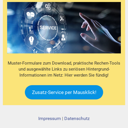
Muster-Formulare zum Download, praktische Rechen-Tools
und ausgewählte Links zu seriösen Hintergrund-
Informationen im Netz: Hier werden Sie fündig!
Zusatz-Service per Mausklick!
Impressum
|
Datenschutz