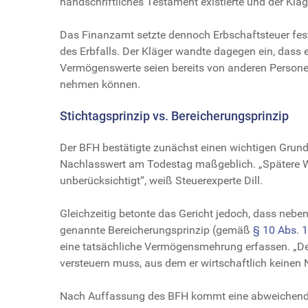
handschriftliches Testament existierte und der Klä
Das Finanzamt setzte dennoch Erbschaftsteuer fes
des Erbfalls. Der Kläger wandte dagegen ein, dass e
Vermögenswerte seien bereits von anderen Persone
nehmen können.
Stichtagsprinzip vs. Bereicherungsprinzip
Der BFH bestätigte zunächst einen wichtigen Grunds
Nachlasswert am Todestag maßgeblich. „Spätere W
unberücksichtigt“, weiß Steuerexperte Dill.
Gleichzeitig betonte das Gericht jedoch, dass neb
genannte Bereicherungsprinzip (gemäß
§ 10 Abs. 
eine tatsächliche Vermögensmehrung erfassen. „Des
versteuern muss, aus dem er wirtschaftlich keinen 
Nach Auffassung des BFH kommt eine abweichende 