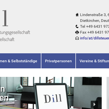
Lindenstraße 3,
Dietkirchen, Deut
Tel +49 6431 97
Fax +49 6431 9
info/at/dillsteue
men & Selbstständige
Privatpersonen
Vereine & Stiftu
in
hen