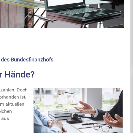
 des Bundesfinanzhofs
er Hände?
 zahlen. Doch
orhanden ist,
em aktuellen
elchen
g aus