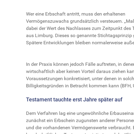
Wer eine Erbschaft antritt, muss den erhaltenen
Vermögenszuwachs grundsätzlich versteuern. „Maß
dabei der Wert des Nachlasses zum Zeitpunkt des To
aus Limburg. Dieses so genannte Stichtagsprinzip 
Spätere Entwicklungen bleiben normalerweise auße
In der Praxis können jedoch Fälle auftreten, in dene
wirtschaftlich aber keinen Vorteil daraus ziehen ka
Voraussetzungen konkretisiert, unter denen in solc
Billigkeitsgründen in Betracht kommen kann (BFH, U
Testament tauchte erst Jahre später auf
Dem Verfahren lag eine ungewöhnliche Erbauseina
zunächst ein Erbschein zugunsten anderer Personen
und die vorhandenen Vermögenswerte verbraucht. Ers