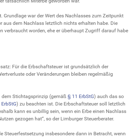
ger tatsächlich Miterbe geworden war.
t. Grundlage war der Wert des Nachlasses zum Zeitpunkt
r aus dem Nachlass letztlich nichts erhalten habe. Die
n verbraucht worden, ehe er überhaupt Zugriff darauf habe
atz: Für die Erbschaftsteuer ist grundsätzlich der
ertverluste oder Veränderungen bleiben regelmäßig
en dem Stichtagsprinzip (gemäß
§ 11 ErbStG
) auch das so
1 ErbStG
) zu beachten ist. Die Erbschaftsteuer soll letztlich
halb kann es unbillig sein, wenn ein Erbe einen Nachlass
Nutzen gezogen hat“, so der Limburger Steuerberater.
Steuerfestsetzung insbesondere dann in Betracht, wenn