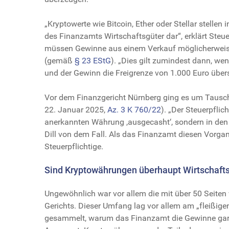
„Kryptowerte wie Bitcoin, Ether oder Stellar stellen
des Finanzamts Wirtschaftsgüter dar“, erklärt Ste
müssen Gewinne aus einem Verkauf möglicherweise
(gemäß
§ 23 EStG
). „Dies gilt zumindest dann, we
und der Gewinn die Freigrenze von 1.000 Euro übersc
Vor dem Finanzgericht Nürnberg ging es um Tausc
22. Januar 2025,
Az. 3 K 760/22
). „Der Steuerpflic
anerkannten Währung ,ausgecasht‘, sondern in den H
Dill von dem Fall. Als das Finanzamt diesen Vorga
Steuerpflichtige.
Sind Kryptowährungen überhaupt Wirtschaft
Ungewöhnlich war vor allem die mit über 50 Seiten
Gerichts. Dieser Umfang lag vor allem am „fleißigen
gesammelt, warum das Finanzamt die Gewinne gar n