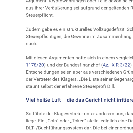
Argument: Kryptowährungen oder Teile davon seien 
aus ihrer Veräußerung sei aufgrund der geltenden 
Steuerpflicht.
Zudem gebe es ein strukturelles Vollzugsdefizit. Sc
Steuerpflichtigen, die Gewinne im Zusammenhang m
nach.
Mit diesen Argumenten hatte sich in einem vergleich
1178/20
) und der Bundesfinanzhof (
Az. IX R 3/22
)
Entscheidungen seien aber aus verschiedenen Gründe
der Vertreter des Klägers. „Die Liste seiner Gegena
staunt selbst der erfahrene Steuerprofi Dill.
Viel heiße Luft – die das Gericht nicht irritie
So führte der Klagevertreter unter anderem aus, da
liege. Ein „Coin“ oder „Token“ stelle lediglich eine
DLT- /Buchführungssystem dar. Die bei einer ord