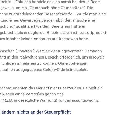
treitfall. Faktisch handele es sich somit bei den in Rede
 jeweils um ein „Grundbuch ohne Grundstücke“. Die
 ohne zugrundeliegenden Geschäftsvorfall. Würde man eine
ltung eines Gewerbetreibenden abbilden, müsste eine
hung“ qualifiziert werden. Bereits ein früherer
bracht, als er sagte, der Bitcoin sei ein reines Luftprodukt
sen Inhaber keinen Anspruch auf irgendwas habe.
insischen („inneren“) Wert, so der Klagevertreter. Demnach
tritt in den realweltlichen Bereich erforderlich, um insoweit
pflichtigen annehmen zu können. Ohne vorherigen
staatlich ausgegebenes Geld) würde keine solche
egenargumenten das Gericht nicht überzeugen. Es hielt die
t wegen eines Verstoßes gegen das
on“ (z.B. in gesetzliche Währung) für verfassungswidrig.
ändern nichts an der Steuerpflicht