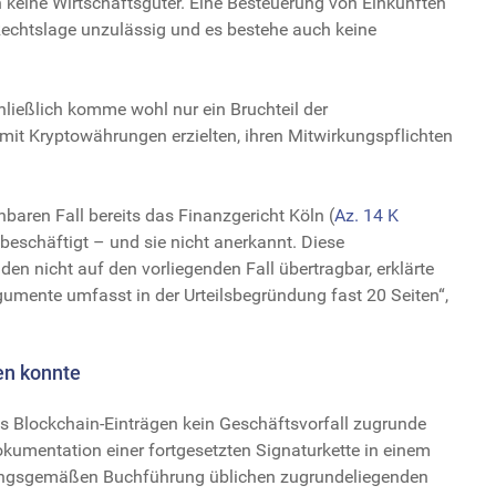
keine Wirtschaftsgüter. Eine Besteuerung von Einkünften
Rechtslage unzulässig und es bestehe auch keine
hließlich komme wohl nur ein Bruchteil der
it Kryptowährungen erzielten, ihren Mitwirkungspflichten
baren Fall bereits das Finanzgericht Köln (
Az. 14 K
 beschäftigt – und sie nicht anerkannt. Diese
n nicht auf den vorliegenden Fall übertragbar, erklärte
rgumente umfasst in der Urteilsbegründung fast 20 Seiten“,
ren konnte
ss Blockchain-Einträgen kein Geschäftsvorfall zugrunde
 Dokumentation einer fortgesetzten Signaturkette in einem
nungsgemäßen Buchführung üblichen zugrundeliegenden