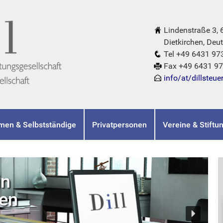
Lindenstraße 3,
Dietkirchen, Deut
Tel +49 6431 97
Fax +49 6431 9
info/at/dillsteue
men & Selbstständige
Privatpersonen
Vereine & Stiftu
in
hen