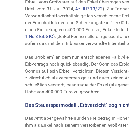
Erbteil vom Großvater auf den Enkel übertragen we
Urteil vom 31. Juli 2024,
Az. II R 13/22
). Zur Erinne
Verwandtschaftsverhältnis gelten verschiedene Frei
der Erbschaftsteuer- und Schenkungsteuer“, erklärt
einen Freibetrag von 400.000 Euro zu, Enkelkinder
1 Nr. 3 ErbStG
). „Enkel können allerdings ebenfall
sofern das mit dem Erblasser verwandte Elternteil bere
Das „Problem“ an dem nun entschiedenen Fall: Alle 
Erbvertrags noch quicklebendig. Der Sohn des Erbl
Sohnes auf sein Erbteil verzichten. Diesen Verzicht
zivilrechtlich als verstorben galt und auch keinen A
schließlich verstarb, beantragte der Enkel (als gese
Höhe von 400.000 Euro zu gewähren.
Das Steuersparmodell „Erbverzicht“ zog nich
Das Amt aber gewährte nur den Freibetrag in Höhe v
ihm als Enkel nach seinem verstorbenen Großvater 