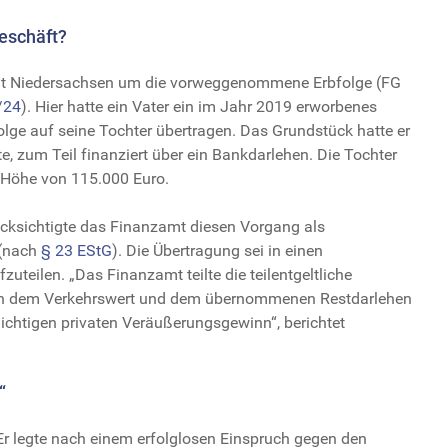
eschäft?
icht Niedersachsen um die vorweggenommene Erbfolge (FG
/24
). Hier hatte ein Vater ein im Jahr 2019 erworbenes
e auf seine Tochter übertragen. Das Grundstück hatte er
e, zum Teil finanziert über ein Bankdarlehen. Die Tochter
 Höhe von 115.000 Euro.
ksichtigte das Finanzamt diesen Vorgang als
 (nach
§ 23 EStG
). Die Übertragung sei in einen
uteilen. „Das Finanzamt teilte die teilentgeltliche
en dem Verkehrswert und dem übernommenen Restdarlehen
lichtigen privaten Veräußerungsgewinn“, berichtet
“
 Er legte nach einem erfolglosen Einspruch gegen den