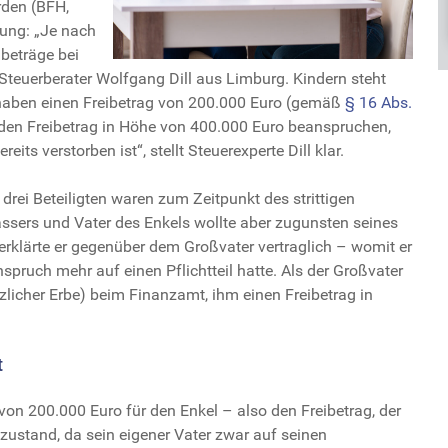
rden (BFH,
rung: „Je nach
beträge bei
 Steuerberater Wolfgang Dill aus Limburg. Kindern steht
 haben einen Freibetrag von 200.000 Euro (gemäß
§ 16 Abs.
s den Freibetrag in Höhe von 400.000 Euro beanspruchen,
its verstorben ist“, stellt Steuerexperte Dill klar.
drei Beteiligten waren zum Zeitpunkt des strittigen
assers und Vater des Enkels wollte aber zugunsten seines
 erklärte er gegenüber dem Großvater vertraglich – womit er
nspruch mehr auf einen Pflichtteil hatte. Als der Großvater
tzlicher Erbe) beim Finanzamt, ihm einen Freibetrag in
t
on 200.000 Euro für den Enkel – also den Freibetrag, der
zustand, da sein eigener Vater zwar auf seinen