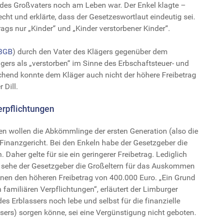
od des Großvaters noch am Leben war. Der Enkel klagte –
ht und erklärte, dass der Gesetzeswortlaut eindeutig sei.
gs nur „Kinder“ und „Kinder verstorbener Kinder“.
 BGB
) durch den Vater des Klägers gegenüber dem
ägers als „verstorben“ im Sinne des Erbschaftsteuer- und
hend konnte dem Kläger auch nicht der höhere Freibetrag
 Dill.
erpflichtungen
en wollen die Abkömmlinge der ersten Generation (also die
Finanzgericht. Bei den Enkeln habe der Gesetzgeber die
Daher gelte für sie ein geringerer Freibetrag. Lediglich
i, sehe der Gesetzgeber die Großeltern für das Auskommen
ihnen den höheren Freibetrag von 400.000 Euro. „Ein Grund
n familiären Verpflichtungen“, erläutert der Limburger
s Erblassers noch lebe und selbst für die finanzielle
sers) sorgen könne, sei eine Vergünstigung nicht geboten.