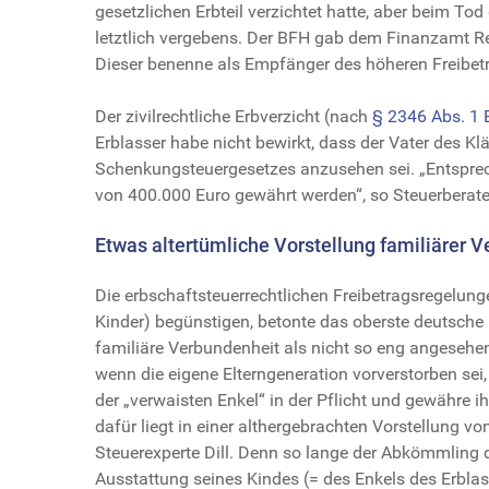
gesetzlichen Erbteil verzichtet hatte, aber beim T
letztlich vergebens. Der BFH gab dem Finanzamt Rec
Dieser benenne als Empfänger des höheren Freibetra
Der zivilrechtliche Erbverzicht (nach
§ 2346 Abs. 1
Erblasser habe nicht bewirkt, dass der Vater des Kl
Schenkungsteuergesetzes anzusehen sei. „Entsprec
von 400.000 Euro gewährt werden“, so Steuerberater
Etwas altertümliche Vorstellung familiärer V
Die erbschaftsteuerrechtlichen Freibetragsregelung
Kinder) begünstigen, betonte das oberste deutsche 
familiäre Verbundenheit als nicht so eng angesehen. 
wenn die eigene Elterngeneration vorverstorben se
der „verwaisten Enkel“ in der Pflicht und gewähre 
dafür liegt in einer althergebrachten Vorstellung vo
Steuerexperte Dill. Denn so lange der Abkömmling de
Ausstattung seines Kindes (= des Enkels des Erblas