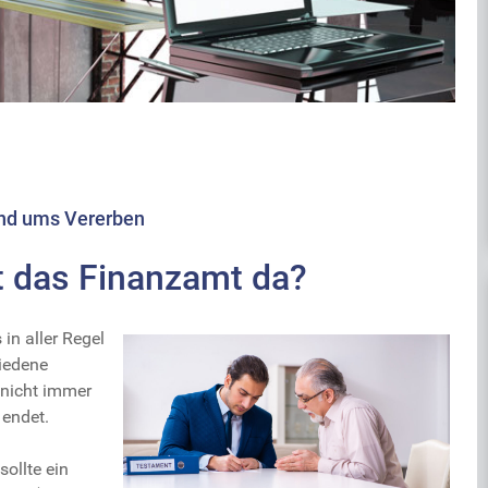
nd ums Vererben
t das Finanzamt da?
in aller Regel
iedene
 nicht immer
 endet.
ollte ein