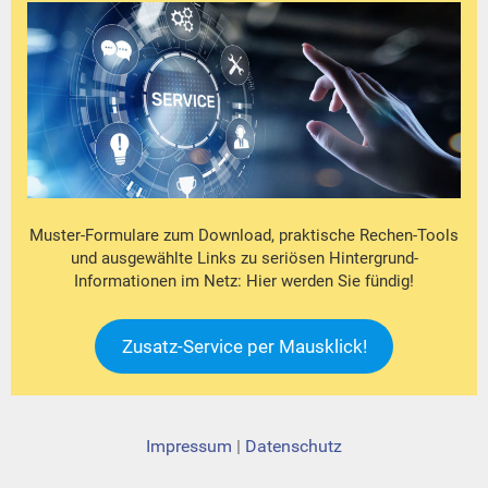
Muster-Formulare zum Download, praktische Rechen-Tools
und ausgewählte Links zu seriösen Hintergrund-
Informationen im Netz: Hier werden Sie fündig!
Zusatz-Service per Mausklick!
Impressum
|
Datenschutz