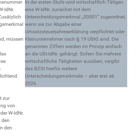
ionsnummer
In der ersten Stufe wird wirtschaftlich Tätigen
W-IdNr.
eine W-IdNr. zunächst mit dem
Zusätzlich
Unterscheidungsmerkmal „00001“ zugeordnet,
ungsmerkmal
wenn sie zur Abgabe einer
Umsatzsteuerjahreserklärung verpflichtet oder
ind, müssen
Kleinunternehmer nach § 19 UStG sind. Die
genannten Ziffern werden im Prinzip einfach
also
an die USt-IdNr. gehängt. Sofern Sie mehrere
ise
wirtschaftliche Tätigkeiten ausüben, vergibt
n
das BZSt hierfür weitere
lichtend.
Unterscheidungsmerkmale – aber erst ab
2026.
t zur
ung von
der W-IdNr.
n den
en den