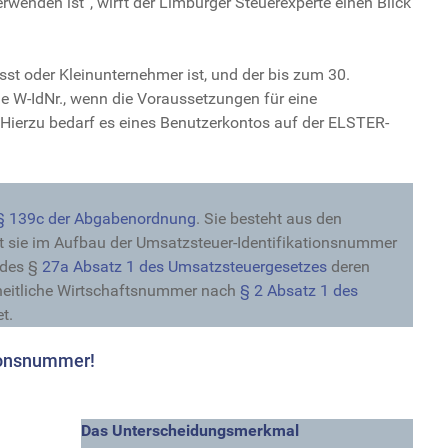
erwenden ist“, wirft der Limburger Steuerexperte einen Blick
asst oder Kleinunternehmer ist, und der bis zum 30.
ne W-IdNr., wenn die Voraussetzungen für eine
„Hierzu bedarf es eines Benutzerkontos auf der ELSTER-
§ 139c der Abgabenordnung
. Sie besteht aus den
t sie im Aufbau der Umsatzsteuer-Identifikationsnummer
 des §
27a Absatz 1 des Umsatzsteuergesetzes
deren
nheitliche Wirtschaftsnummer nach
§ 2 Absatz 1 des
t.
tionsnummer!
Das Unterscheidungsmerkmal