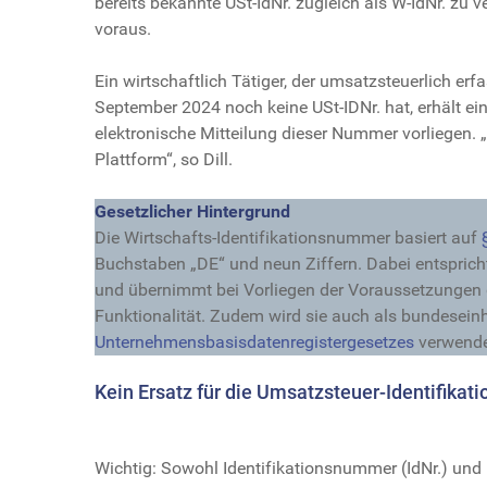
bereits bekannte USt-IdNr. zugleich als W-IdNr. zu v
voraus.
Ein wirtschaftlich Tätiger, der umsatzsteuerlich erf
September 2024 noch keine USt-IDNr. hat, erhält ei
elektronische Mitteilung dieser Nummer vorliegen. 
Plattform“, so Dill.
Gesetzlicher Hintergrund
Die Wirtschafts-Identifikationsnummer basiert auf
Buchstaben „DE“ und neun Ziffern. Dabei entsprich
und übernimmt bei Vorliegen der Voraussetzungen
Funktionalität. Zudem wird sie auch als bundesei
Unternehmensbasisdatenregistergesetzes
verwende
Kein Ersatz für die Umsatzsteuer-Identifika
Wichtig: Sowohl Identifikationsnummer (IdNr.) und