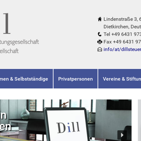
Lindenstraße 3,
Dietkirchen, Deut
Tel +49 6431 97
Fax +49 6431 9
info/at/dillsteue
men & Selbstständige
Privatpersonen
Vereine & Stiftu
in
hen