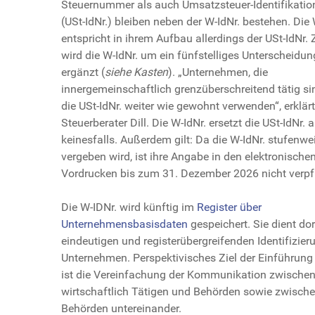
Steuernummer als auch Umsatzsteuer-Identifikat
(USt-IdNr.) bleiben neben der W-IdNr. bestehen. Die 
entspricht in ihrem Aufbau allerdings der USt-IdNr. 
wird die W-IdNr. um ein fünfstelliges Unterscheid
ergänzt (
siehe Kasten
). „Unternehmen, die
innergemeinschaftlich grenzüberschreitend tätig s
die USt-IdNr. weiter wie gewohnt verwenden“, erklärt
Steuerberater Dill. Die W-IdNr. ersetzt die USt-IdNr. 
keinesfalls. Außerdem gilt: Da die W-IdNr. stufenwe
vergeben wird, ist ihre Angabe in den elektronische
Vordrucken bis zum 31. Dezember 2026 nicht verpf
Die W-IDNr. wird künftig im
Register über
Unternehmensbasisdaten
gespeichert. Sie dient dor
eindeutigen und registerübergreifenden Identifizier
Unternehmen. Perspektivisches Ziel der Einführung 
ist die Vereinfachung der Kommunikation zwische
wirtschaftlich Tätigen und Behörden sowie zwisch
Behörden untereinander.