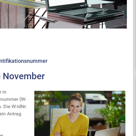
ntifikationsnummer
b November
 in
nsnummer (W-
. Die W-IdNr.
ein Antrag
er