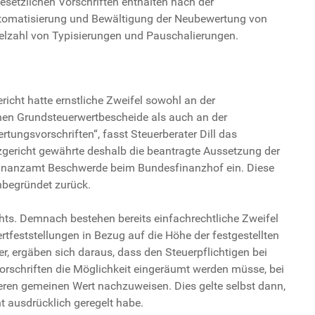
setzlichen Vorschriften enthalten nach der
tomatisierung und Bewältigung der Neubewertung von
Vielzahl von Typisierungen und Pauschalierungen.
richt hatte ernstliche Zweifel sowohl an der
nen Grundsteuerwertbescheide als auch an der
ungsvorschriften“, fasst Steuerberater Dill das
ericht gewährte deshalb die beantragte Aussetzung der
Finanzamt Beschwerde beim Bundesfinanzhof ein. Diese
nbegründet zurück.
hts. Demnach bestehen bereits einfachrechtliche Zweifel
rtfeststellungen in Bezug auf die Höhe der festgestellten
er, ergäben sich daraus, dass den Steuerpflichtigen bei
schriften die Möglichkeit eingeräumt werden müsse, bei
eren gemeinen Wert nachzuweisen. Dies gelte selbst dann,
 ausdrücklich geregelt habe.