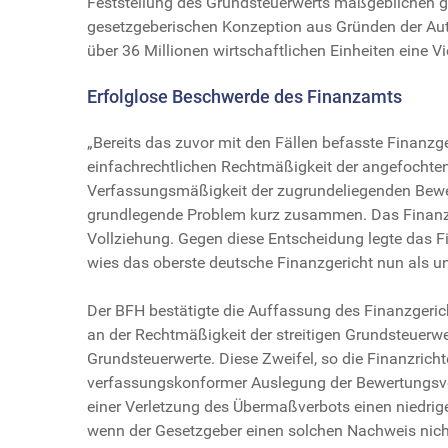
Feststellung des Grundsteuerwerts maßgeblichen ge
gesetzgeberischen Konzeption aus Gründen der Au
über 36 Millionen wirtschaftlichen Einheiten eine 
Erfolglose Beschwerde des Finanzamts
„Bereits das zuvor mit den Fällen befasste Finanzge
einfachrechtlichen Rechtmäßigkeit der angefochte
Verfassungsmäßigkeit der zugrundeliegenden Bewert
grundlegende Problem kurz zusammen. Das Finanzg
Vollziehung. Gegen diese Entscheidung legte das 
wies das oberste deutsche Finanzgericht nun als u
Der BFH bestätigte die Auffassung des Finanzgeric
an der Rechtmäßigkeit der streitigen Grundsteuerwe
Grundsteuerwerte. Diese Zweifel, so die Finanzricht
verfassungskonformer Auslegung der Bewertungsvor
einer Verletzung des Übermaßverbots einen niedrig
wenn der Gesetzgeber einen solchen Nachweis nicht