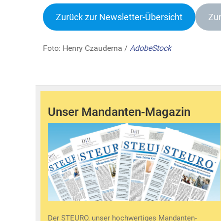
Zurück zur Newsletter-Übersich
t
Zur
Foto: Henry Czauderna /
AdobeStock
Unser Mandanten-Magazin
Der STEURO, unser hochwertiges Mandanten-