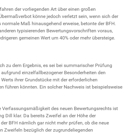
ahren der vorliegenden Art über einen großen
bermaßverbot könne jedoch verletzt sein, wenn sich der
das normale Maß hinausgehend erweise, betonte der BFH.
anderen typisierenden Bewertungsvorschriften voraus,
iedrigeren gemeinen Wert um 40% oder mehr übersteige.
tlich zu dem Ergebnis, es sei bei summarischer Prüfung
ls aufgrund einzelfallbezogener Besonderheiten den
Werts ihrer Grundstücke mit der erforderlichen
n führen könnten. Ein solcher Nachweis ist beispielsweise
ie Verfassungsmäßigkeit des neuen Bewertungsrechts ist
g Dill klar. Da bereits Zweifel an der Höhe der
 der BFH nämlich gar nicht mehr prüfen, ob die neue
en Zweifeln bezüglich der zugrundeliegenden