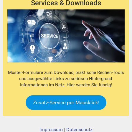
Services & Downloads
Muster-Formulare zum Download, praktische Rechen-Tools
und ausgewählte Links zu seriösen Hintergrund-
Informationen im Netz: Hier werden Sie fündig!
Zusatz-Service per Mausklick!
Impressum
|
Datenschutz