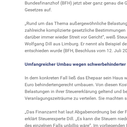
Bundesfinanzhof (BFH) jetzt aber ganz genau die 
Gesetzes auf.
„Rund um das Thema außergewöhnliche Belastunge
zahlreiche komplizierte gesetzliche Bestimmungen
darüber immer wieder Streit vor Gericht“, weiß Steu
Wolfgang Dill aus Limburg. Er nennt als Beispiel d
entschieden wurde (BFH, Beschluss vom 12. Juli 20
Umfangreicher Umbau wegen schwerbehinderter 
In dem konkreten Fall ließ das Ehepaar sein Haus 
Euro behindertengerecht umbauen. Von diesen Kos
Belastungen in ihrer Steuererklärung geltend und b
Veranlagungszeiträume zu verteilen. Sie machten s
„Das Finanzamt hat laut Abgabenordnung bei der 
erklärt Steuerexperte Dill. „Es kann die Steuern ni
des einzelnen Falls unbillig wäre“. Im vorliegenden