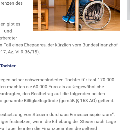
Grenzen des
n gibt es
 – und
erberater
en Fall eines Ehepaares, der kürzlich vom Bundesfinanzhof
17, Az. VI R 36/15).
Tochter
wegen seiner schwerbehinderten Tochter für fast 170.000
ten machten sie 60.000 Euro als außergewöhnliche
eantragten, den Restbetrag auf die folgenden beiden
o genannte Billigkeitsgründe (gemäß § 163 AO) geltend.
Festsetzung von Steuern durchaus Ermessensspielraum“,
edriger festsetzen, wenn die Erhebung der Steuer nach Lage
 Fall aber lehnten die Finanzbeamten die geltend