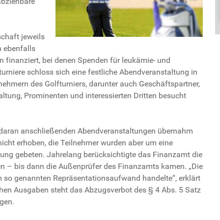
abziehbare
chaft jeweils
n ebenfalls
en finanziert, bei denen Spenden für leukämie- und
rniere schloss sich eine festliche Abendveranstaltung in
nehmern des Golfturniers, darunter auch Geschäftspartner,
ltung, Prominenten und interessierten Dritten besucht
die daran anschließenden Abendveranstaltungen übernahm
nicht erhoben, die Teilnehmer wurden aber um eine
tung gebeten. Jahrelang berücksichtigte das Finanzamt die
 – bis dann die Außenprüfer des Finanzamts kamen. „Die
m so genannten Repräsentationsaufwand handelte“, erklärt
chen Ausgaben steht das Abzugsverbot des § 4 Abs. 5 Satz
gen.