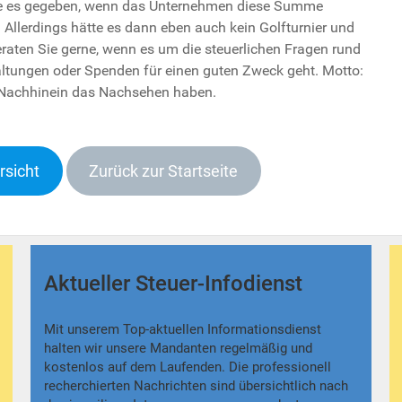
te es gegeben, wenn das Unternehmen diese Summe
 Allerdings hätte es dann eben auch kein Golfturnier und
raten Sie gerne, wenn es um die steuerlichen Fragen rund
ltungen oder Spenden für einen guten Zweck geht. Motto:
m Nachhinein das Nachsehen haben.
rsicht
Zurück zur Startseite
Aktueller Steuer-Infodienst
Mit unserem Top-aktuellen Informationsdienst
halten wir unsere Mandanten regelmäßig und
kostenlos auf dem Laufenden. Die professionell
recherchierten Nachrichten sind übersichtlich nach