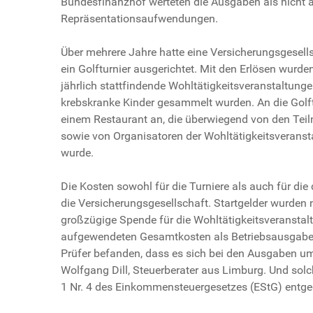
Bundesfinanzhof werteten die Ausgaben als nicht 
Repräsentationsaufwendungen.
Über mehrere Jahre hatte eine Versicherungsgesells
ein Golfturnier ausgerichtet. Mit den Erlösen wurde
jährlich stattfindende Wohltätigkeitsveranstaltung
krebskranke Kinder gesammelt wurden. An die Golftu
einem Restaurant an, die überwiegend von den Teil
sowie von Organisatoren der Wohltätigkeitsveransta
wurde.
Die Kosten sowohl für die Turniere als auch für 
die Versicherungsgesellschaft. Startgelder wurden 
großzügige Spende für die Wohltätigkeitsveranstal
aufgewendeten Gesamtkosten als Betriebsausgaben
Prüfer befanden, dass es sich bei den Ausgaben u
Wolfgang Dill, Steuerberater aus Limburg. Und sol
1 Nr. 4 des Einkommensteuergesetzes (EStG) entge