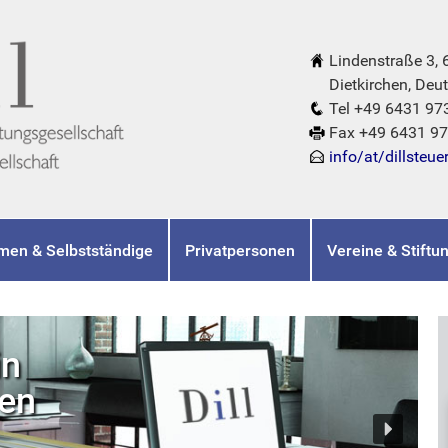
Lindenstraße 3,
Dietkirchen, Deut
Tel +49 6431 97
Fax +49 6431 9
info/at/dillsteue
men & Selbstständige
Privatpersonen
Vereine & Stiftu
in
hen