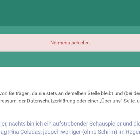
No menu selected
ch von Beiträgen, da sie stets an derselben Stelle bleibt und (bei
pressum, der Datenschutzerklärung oder einer „Über uns“-Seite, 
ier, nachts bin ich ein aufstrebender Schauspieler und dies
g Piña Coladas, jedoch weniger (ohne Schirm) im Rege